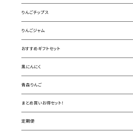
りんご道 1000ml 6本セット
「りんごっす しあわせっ酢」（りんご酢100%） 720ml
はちみつ 580g
りんごチップス
りんご道 1000ml 12本セット
玄米黒酢配合 「あ〜 しあわせっ酢」 720ml
はちみつ 170g
りんごりんご 50g
りんごジャム
はちみつ 45g
りんごりんご 50g×5個セット
あきないりんご 2個セット
おすすめギフトセット
あきないりんご＋りんご花 170g セット
3000円前後
黒にんにく
5000円前後
青森りんご
8000円前後
定期便
まとめ買いお得セット！
A 贈答用
りんご酢まとめ買いセット
定期便