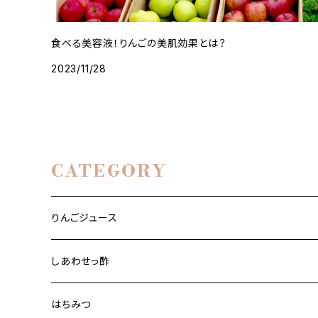
食べる美容液！りんごの美肌効果とは？
2023/11/28
CATEGORY
りんごジュース
りんご道 1000ml 2本セット
しあわせっ酢
りんご道 1000ml 3本セット
りんごっす しあわせっ酢」（はちみつ入り）
はちみつ