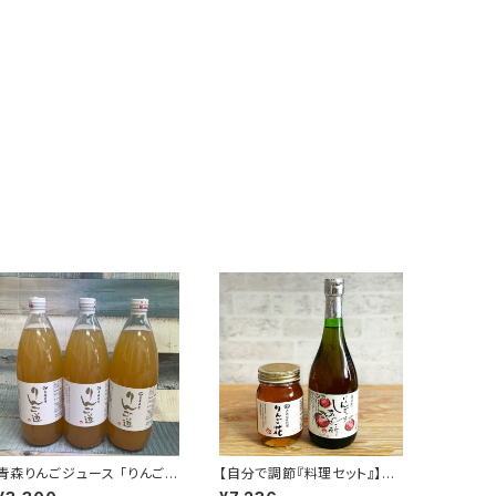
青森りんごジュース 「りんご
【自分で調節『料理セット』】
道」1000ml×3本セット
「しあわせっ酢（りんご酢10