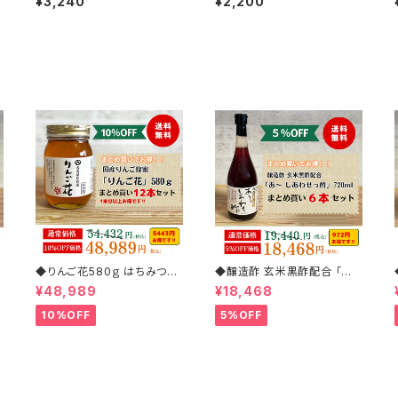
¥3,240
¥2,200
◆りんご花580ｇ はちみつ
◆醸造酢 玄米黒酢配合 「あ
入
大 12本まとめ買いセット(1
～ しあわせっ酢」 720ml 6
¥48,989
¥18,468
0%off)
本まとめ買いセット(5%off)
10%OFF
5%OFF