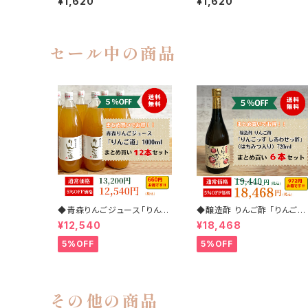
¥1,620
¥1,620
セール中の商品
◆青森りんごジュース「りんご
◆醸造酢 りんご酢 「りんごっ
道」1000ml 12本まとめ買い
す しあわせっ酢」（はちみつ
¥12,540
¥18,468
セット(5%off)
り） 720ml 6本まとめ買いセ
ット(5%off)
5%OFF
5%OFF
その他の商品