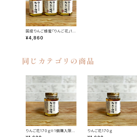
国産りんご蜂蜜「りんご花」17
0ml × 3本セット
¥4,860
同じカテゴリの商品
りんご花170ｇ※1個購入限定
りんご花170ｇ
レターパック(送料520円)