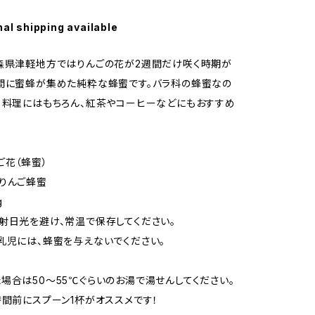
nal shipping available
森県津軽地方ではりんごの花が2週間だけ咲く時期が
間に蜜蜂が集めた純粋な蜂蜜です。バラ科の蜂蜜なの
、料理にはもちろん、紅茶やコーヒーなどにもおすすめ
ご花（蜂蜜）
りんご蜂蜜
g
射日光を避け、常温で保存してください。
乳児には、蜂蜜を与えないでください。
場合は50～55℃ぐらいのお湯で湯せんしてください。
時間前にスプーン1杯がオススメです！