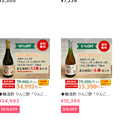
¥3,300
¥7,236
0%）720ml+りんご花(580
g)」
◆醸造酢 りんご酢 「りんごっ
◆醸造酢 りんご酢 「りんごっ
す しあわせっ酢」（はちみつ入
す しあわせっ酢」（りんご酢1
¥34,992
¥15,390
り） 720ml 12本まとめ買いセ
00%） 720ml 6本まとめ買
ット(10%off)
いセット(5%off)
10%OFF
5%OFF