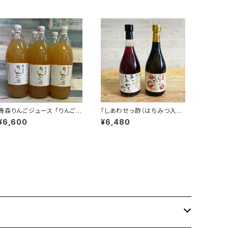
青森りんごジュース 「りんご
「しあわせっ酢（はちみつ入り
道」1000ml×6本セット
＋玄米黒酢）」 720ml×2本
¥6,600
¥6,480