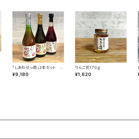
ご
「しあわせっ酢」3本セット 7
りんご花170ｇ
20ml×3本
¥9,180
¥1,620