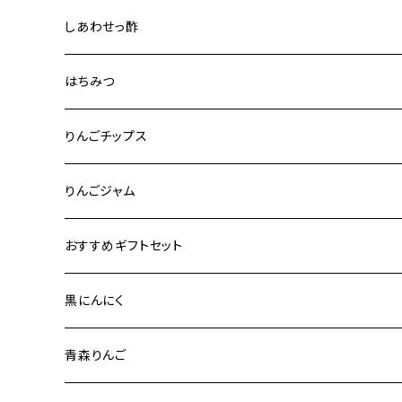
りんご道 1000ml 2本セット
しあわせっ酢
りんご道 1000ml 3本セット
りんごっす しあわせっ酢」（はちみつ入り）
はちみつ
りんご道 1000ml 6本セット
「りんごっす しあわせっ酢」（りんご酢100%） 720ml
はちみつ 580g
りんごチップス
りんご道 1000ml 12本セット
玄米黒酢配合 「あ〜 しあわせっ酢」 720ml
はちみつ 170g
りんごりんご 50g
りんごジャム
はちみつ 45g
りんごりんご 50g×5個セット
あきないりんご 2個セット
おすすめギフトセット
あきないりんご＋りんご花 170g セット
3000円前後
黒にんにく
5000円前後
青森りんご