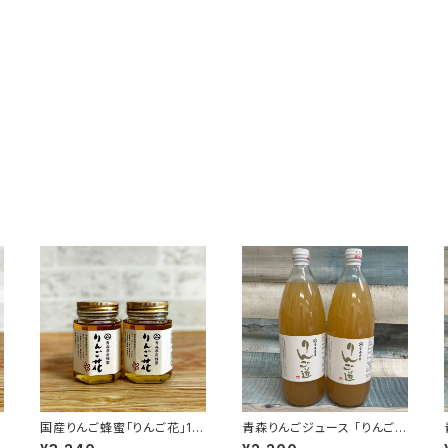
国産りんご蜂蜜「りんご花」17
青森りんごジュース 「りんご
0ml × 2本セット
道」1000ml×2本セット