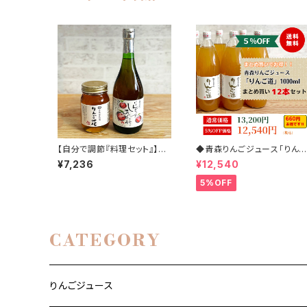
【自分で調節『料理セット』】
◆青森りんごジュース「りん
「しあわせっ酢（りんご酢10
道」1000ml 12本まとめ買い
¥7,236
¥12,540
0%）720ml+りんご花(580
セット(5%off)
g)」
5%OFF
CATEGORY
りんごジュース