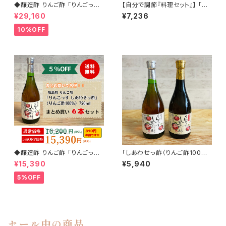
◆醸造酢 りんご酢 「りんごっ
【自分で調節『料理セット』】 「し
す しあわせっ酢」（りんご酢10
あわせっ酢（りんご酢100%）72
¥29,160
¥7,236
0%） 720ml 12本まとめ買いセ
0ml+りんご花(580g)」
ット(10%off)
10%OFF
◆醸造酢 りんご酢 「りんごっ
「しあわせっ酢（りんご酢100%
す しあわせっ酢」（りんご酢10
＋はちみつ入り）」 720ml×2
¥15,390
¥5,940
0%） 720ml 6本まとめ買いセ
本
ット(5%off)
5%OFF
セール中の商品