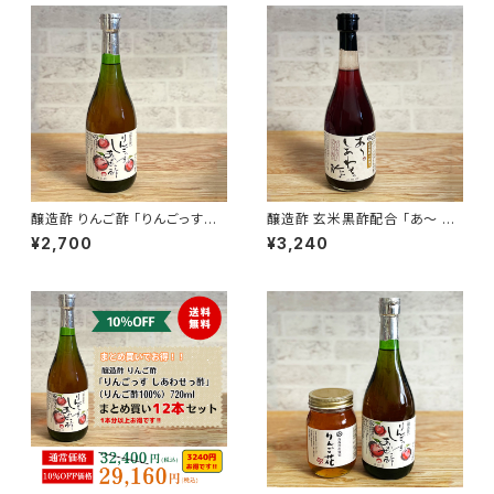
醸造酢 りんご酢 「りんごっす
醸造酢 玄米黒酢配合 「あ〜 し
しあわせっ酢」（りんご酢100%）
あわせっ酢」 720ml
¥2,700
¥3,240
720ml