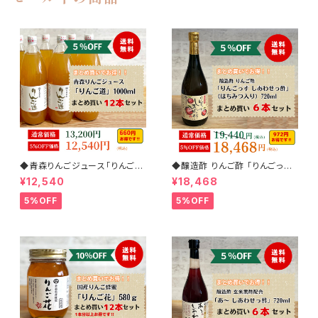
◆青森りんごジュース「りんご
◆醸造酢 りんご酢 「りんごっす
道」1000ml 12本まとめ買いセ
しあわせっ酢」（はちみつ入り）
¥12,540
¥18,468
ット(5%off)
720ml 6本まとめ買いセット
(5%off)
5%OFF
5%OFF