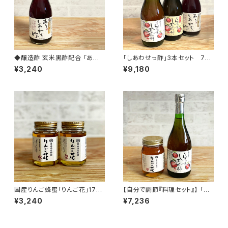
◆醸造酢 玄米黒酢配合 「あ～
「しあわせっ酢」3本セット 720
しあわせっ酢」 720ml 定期便
ml×3本
¥3,240
¥9,180
送料無料
国産りんご蜂蜜「りんご花」170
【自分で調節『料理セット』】 「し
ml × 2本セット
あわせっ酢（りんご酢100%）72
¥3,240
¥7,236
0ml+りんご花(580g)」