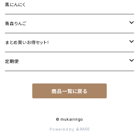
あきないりんご＋りんご花 170g セット
3000円前後
黒にんにく
5000円前後
青森りんご
8000円前後
定期便
まとめ買いお得セット！
A 贈答用
りんご酢まとめ買いセット
定期便
りんご酢6本セット(5％OFF)
B 家庭用
はちみつりんご酢まとめ買いセット
しあわせっ酢
商品一覧に戻る
りんご酢12本セット(10%OFF)
はちみつりんご酢６本セット(５％OFF)
C 訳あり
あ～しあわせ酢(玄米黒酢)まとめ買いセット
はちみつりんご酢12本セット(10％OFF)
玄米黒酢6本セット(5％OFF)
りんご道まとめ買いセット
© mukairingo
Powered by
玄米黒酢12本セット(10％OFF)
りんご道12本セット(5％OFF)
りんご花まとめ買いセット