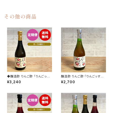
その他の商品
◆醸造酢 りんご酢 「りんごっ
醸造酢 りんご酢 「りんごっす
す しあわせっ酢」（はちみつ入
しあわせっ酢」（りんご酢100%）
¥3,240
¥2,700
り） 720ml 定期便 送料無料
720ml