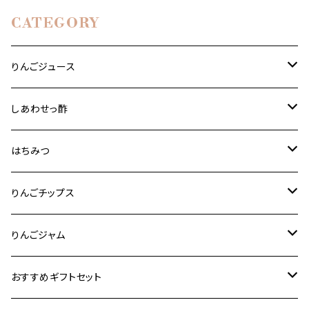
CATEGORY
りんごジュース
りんご道 1000ml 2本セット
しあわせっ酢
りんご道 1000ml 3本セット
りんごっす しあわせっ酢」（はちみつ入り）
はちみつ
りんご道 1000ml 6本セット
「りんごっす しあわせっ酢」（りんご酢100%） 720ml
はちみつ 580g
りんごチップス
りんご道 1000ml 12本セット
玄米黒酢配合 「あ〜 しあわせっ酢」 720ml
はちみつ 170g
りんごりんご 50g
りんごジャム
はちみつ 45g
りんごりんご 50g×5個セット
あきないりんご 2個セット
おすすめギフトセット