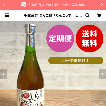
5000円以上のお買い上げで送料無料
◆醸造酢 りんご酢 「りんごっす しあ
わせっ酢」（りんご酢100%） 720ml
定期便 送料無料 | mukairingo