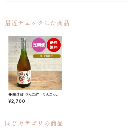
最近チェックした商品
◆醸造酢 りんご酢 「りんごっ
す しあわせっ酢」（りんご酢10
¥2,700
0%） 720ml 定期便 送料無料
同じカテゴリの商品