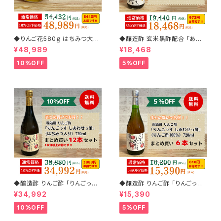
◆りんご花580ｇ はちみつ大
◆醸造酢 玄米黒酢配合 「あ～
12本まとめ買いセット(10%off)
しあわせっ酢」 720ml 6本まと
¥48,989
¥18,468
め買いセット(5%off)
10%OFF
5%OFF
◆醸造酢 りんご酢 「りんごっす
◆醸造酢 りんご酢 「りんごっ
しあわせっ酢」（はちみつ入り）
す しあわせっ酢」（りんご酢10
¥34,992
¥15,390
720ml 12本まとめ買いセット(1
0%） 720ml 6本まとめ買いセ
0%off)
ット(5%off)
10%OFF
5%OFF